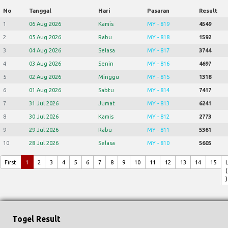
No
Tanggal
Hari
Pasaran
Result
1
06 Aug 2026
Kamis
MY - 819
4549
2
05 Aug 2026
Rabu
MY - 818
1592
3
04 Aug 2026
Selasa
MY - 817
3744
4
03 Aug 2026
Senin
MY - 816
4697
5
02 Aug 2026
Minggu
MY - 815
1318
6
01 Aug 2026
Sabtu
MY - 814
7417
7
31 Jul 2026
Jumat
MY - 813
6241
8
30 Jul 2026
Kamis
MY - 812
2773
9
29 Jul 2026
Rabu
MY - 811
5361
10
28 Jul 2026
Selasa
MY - 810
5605
First
1
2
3
4
5
6
7
8
9
10
11
12
13
14
15
(
)
Togel Result