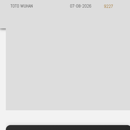
TOTO WUHAN
07-08-2026
9227