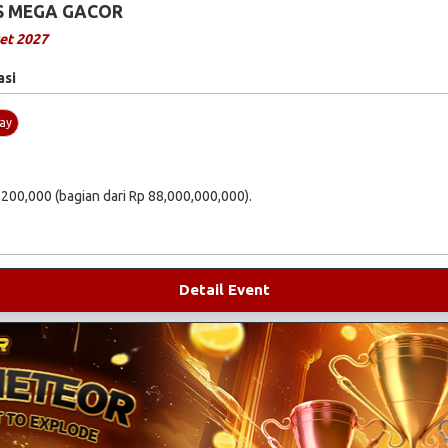
NS MEGA GACOR
et 2027
asi
ay
3,200,000 (bagian dari Rp 88,000,000,000).
Detail Event