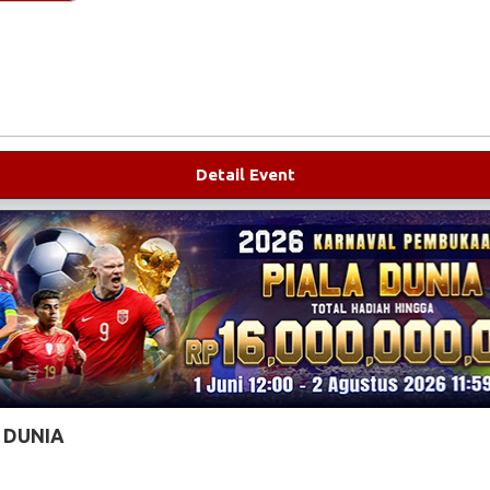
Detail Event
 DUNIA