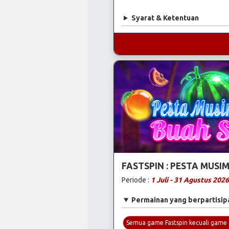
Syarat & Ketentuan
FASTSPIN : PESTA MUSI
Periode :
1 Juli - 31 Agustus 2026
Permainan yang berpartisip
Semua game Fastspin kecuali game